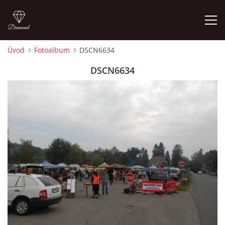
Úvod
Fotoalbum
DSCN6634
ÚVOD
DSCN6634
FOTOALBUM
TERMÍNY KONÁNÍ TRHŮ
VSTUPNÉ
KONTAKTY
MAPA