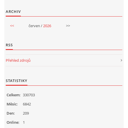
ARCHIV
<<
červen /
2026
>>
RSS
Přehled zdrojů
STATISTIKY
Celkem:
330703
Měsíc:
6842
Den:
209
Online:
1