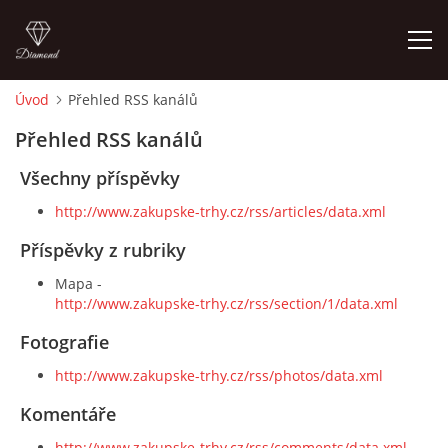
Úvod
Přehled RSS kanálů
ÚVOD
Přehled RSS kanálů
Všechny příspěvky
FOTOALBUM
http://www.zakupske-trhy.cz/rss/articles/data.xml
TERMÍNY KONÁNÍ TRHŮ
Příspěvky z rubriky
Mapa -
http://www.zakupske-trhy.cz/rss/section/1/data.xml
VSTUPNÉ
Fotografie
KONTAKTY
http://www.zakupske-trhy.cz/rss/photos/data.xml
Komentáře
MAPA
http://www.zakupske-trhy.cz/rss/comments/data.xml