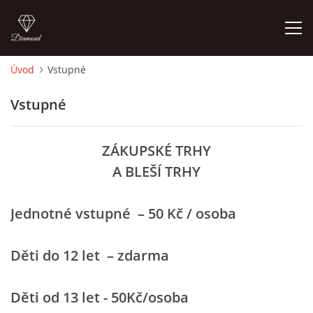
Úvod
Vstupné
ÚVOD
Vstupné
FOTOALBUM
ZÁKUPSKÉ TRHY
A BLEŠÍ TRHY
TERMÍNY KONÁNÍ TRHŮ
Jednotné vstupné – 50 Kč / osoba
VSTUPNÉ
Děti do 12 let – zdarma
KONTAKTY
Děti od 13 let - 50Kč/osoba
MAPA