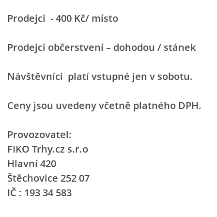
Prodejci - 400 Kč/ místo
PLAKÁT
Prodejci občerstvení – dohodou / stánek
© 2026 eStránky.cz
|
RSS
Návštěvníci platí vstupné jen v sobotu.
Ceny jsou uvedeny včetně platného DPH.
Provozovatel:
FIKO Trhy.cz s.r.o
Hlavní 420
Štěchovice 252 07
IČ : 193 34 583