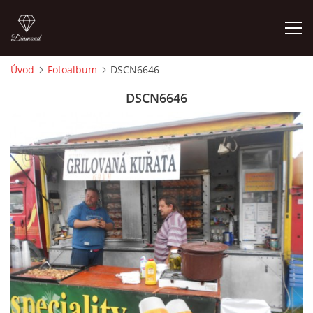
Úvod
Fotoalbum
DSCN6646
ÚVOD
DSCN6646
FOTOALBUM
TERMÍNY KONÁNÍ TRHŮ
VSTUPNÉ
KONTAKTY
MAPA