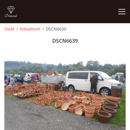
Úvod
Fotoalbum
DSCN6639
ÚVOD
DSCN6639
FOTOALBUM
TERMÍNY KONÁNÍ TRHŮ
VSTUPNÉ
KONTAKTY
MAPA