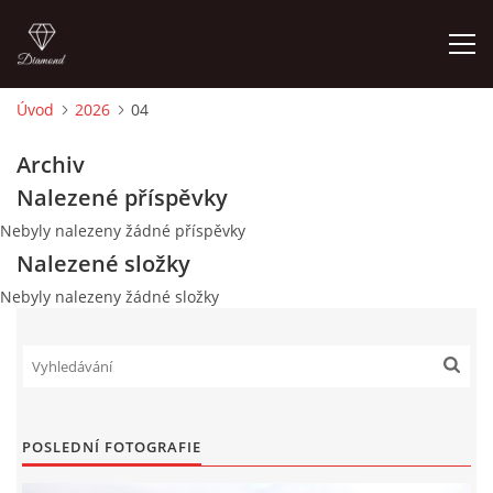
Úvod
2026
04
ÚVOD
Archiv
Nalezené příspěvky
FOTOALBUM
Nebyly nalezeny žádné příspěvky
Nalezené složky
TERMÍNY KONÁNÍ TRHŮ
Nebyly nalezeny žádné složky
VSTUPNÉ
KONTAKTY
POSLEDNÍ FOTOGRAFIE
MAPA