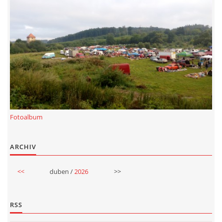
PLAKÁT
© 2026 eStránky.cz
|
RSS
Fotoalbum
ARCHIV
<<
duben /
2026
>>
RSS