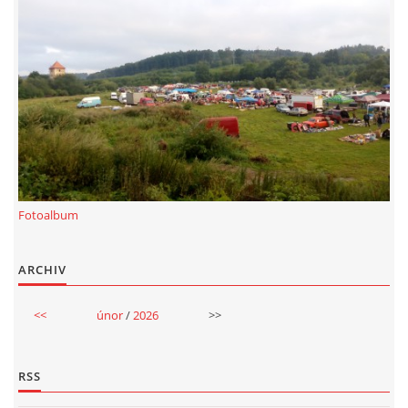
Fotoalbum
ARCHIV
<<
únor
/
2026
>>
RSS