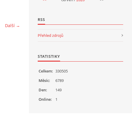
RSS
Další →
Přehled zdrojů
STATISTIKY
Celkem:
330505
Měsíc:
6789
Den:
149
Online:
1