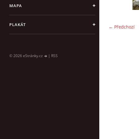
MAPA
PLAKÁT
← Předchozí
© 2026 eStránky.cz
|
RSS