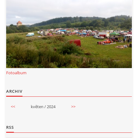
PLAKÁT
© 2026 eStránky.cz
|
RSS
Fotoalbum
ARCHIV
<<
květen / 2024
>>
RSS