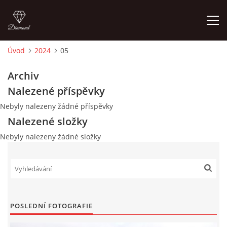
Úvod
2024
05
ÚVOD
Archiv
Nalezené příspěvky
FOTOALBUM
Nebyly nalezeny žádné příspěvky
Nalezené složky
TERMÍNY KONÁNÍ TRHŮ
Nebyly nalezeny žádné složky
VSTUPNÉ
KONTAKTY
POSLEDNÍ FOTOGRAFIE
MAPA